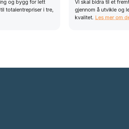
ng og bygg for lett
Vi skal bidra til et fre
l totalentrepriser i tre,
gjennom å utvikle og 
kvalitet.
Les mer om de