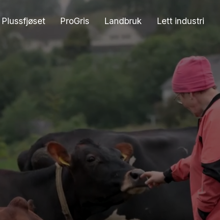
Plussfjøset
ProGris
Landbruk
Lett industri