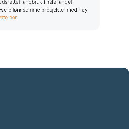
mtidsrettet landbruk i hele landet
levere lønnsomme prosjekter med høy
tte her.